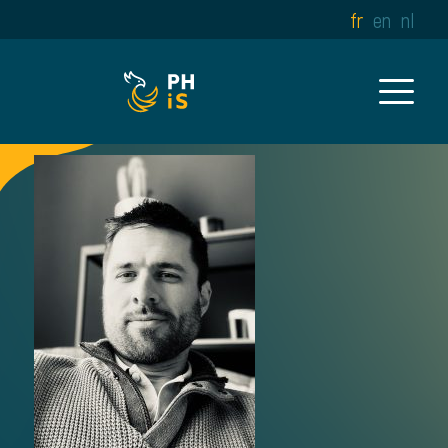
fr
en
nl