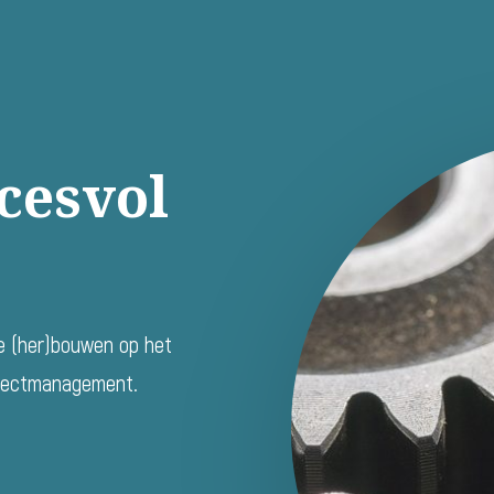
cesvol
te (her)bouwen op het
ojectmanagement.