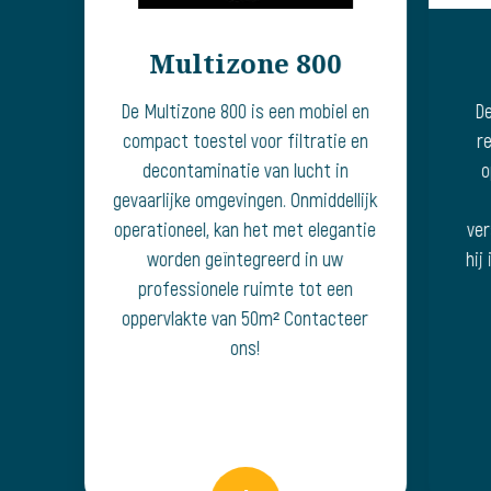
Multizone 800
De Multizone 800 is een mobiel en
De
compact toestel voor filtratie en
r
decontaminatie van lucht in
o
gevaarlijke omgevingen. Onmiddellijk
operationeel, kan het met elegantie
ver
worden geïntegreerd in uw
hij
professionele ruimte tot een
oppervlakte van 50m² Contacteer
ons!