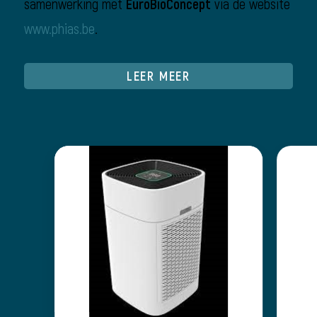
samenwerking met
EuroBioConcept
via de website
www.phias.be
.
LEER MEER