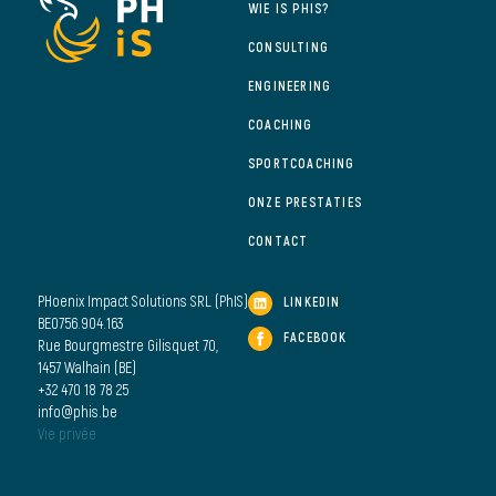
WIE IS PHIS?
CONSULTING
ENGINEERING
COACHING
SPORTCOACHING
ONZE PRESTATIES
CONTACT
PHoenix Impact Solutions SRL (PhIS)
LINKEDIN
BE0756.904.163
FACEBOOK
Rue Bourgmestre Gilisquet 70,
1457 Walhain (BE)
+32 470 18 78 25
info@phis.be
Vie privée