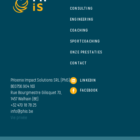
CONSULTING
ENGINEERING
COACHING
SPORTCOACHING
ONZE PRESTATIES
CONTACT
PHoenix Impact Solutions SRL (PhIS)
LINKEDIN
BE0756.904.163
FACEBOOK
Rue Bourgmestre Gilisquet 70,
1457 Walhain (BE)
+32 470 18 78 25
info@phis.be
Vie privée