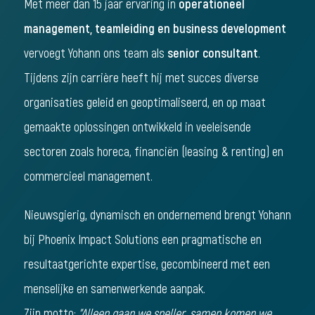
Met meer dan 15 jaar ervaring in
operationeel
management, teamleiding en business development
vervoegt Yohann ons team als
senior consultant
.
Tijdens zijn carrière heeft hij met succes diverse
organisaties geleid en geoptimaliseerd, en op maat
gemaakte oplossingen ontwikkeld in veeleisende
sectoren zoals horeca, financiën (leasing & renting) en
commercieel management.
Nieuwsgierig, dynamisch en ondernemend brengt Yohann
bij Phoenix Impact Solutions een pragmatische en
resultaatgerichte expertise, gecombineerd met een
menselijke en samenwerkende aanpak.
Zijn motto:
"Alleen gaan we sneller, samen komen we