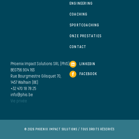
ENGINEERING
COACHING
SPORTCOACHING
ONZE PRESTATIES
CONTACT
PHoenix Impact Solutions SRL (PhIS)
LINKEDIN
BE0756.904.163
FACEBOOK
Rue Bourgmestre Gilisquet 70,
1457 Walhain (BE)
+32 470 18 78 25
info@phis.be
Vie privée
© 2026 PHOENIX IMPACT SOLUTIONS / TOUS DROITS RÉSERVÉS